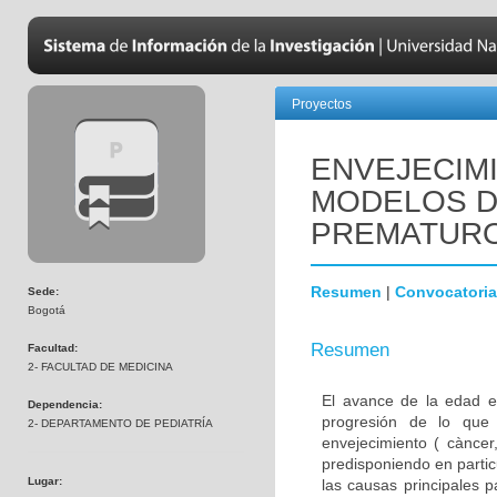
Proyectos
ENVEJECIM
MODELOS D
PREMATUR
Resumen
|
Convocatoria
Sede:
Bogotá
Resumen
Facultad:
2- FACULTAD DE MEDICINA
El avance de la edad e
Dependencia:
progresión de lo que
2- DEPARTAMENTO DE PEDIATRÍA
envejecimiento ( càncer,
predisponiendo en parti
Lugar:
las causas principales 