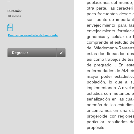
---
poblaciones del mundo,
otra parte, las caracte
Duración:
poco frecuentes desde e
18 meses
son fuente de important
envejecimiento para la
envejecimiento fortalec
Descargar resultado de búsqueda
genomico y celular de 
comprende el estudio d
de Wiedemann-Rautenst
Regresar
estas dos lìneas los dos
asì como trabajos de tes
de pregrado . En est
enfermedades de Alzheim
mayor poder estadìstico
población, lo que a su
implementando. A nivel c
estudios con mutantes p
señalización en las cua
ademàs de los estudios 
encontramos en una eta
progeroide, con regione
particular; resultados
propòsito.