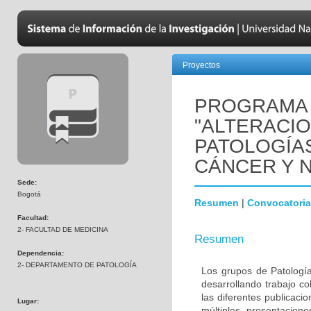
Proyectos
PROGRAMA 
"ALTERACI
PATOLOGÍA
CÁNCER Y 
Sede:
Bogotá
Resumen
|
Convocatoria
Facultad:
2- FACULTAD DE MEDICINA
Resumen
Dependencia:
2- DEPARTAMENTO DE PATOLOGÍA
Los grupos de Patología
desarrollando trabajo c
las diferentes publicaci
Lugar:
múltiples presentacion