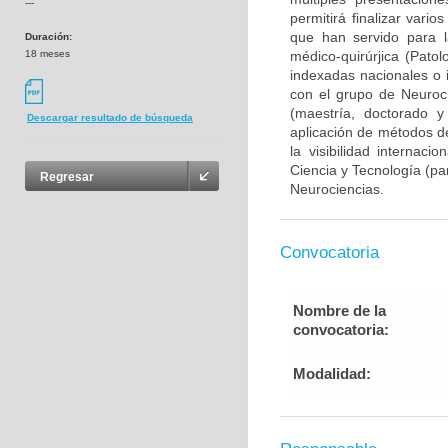
---
permitirá finalizar var
que han servido para l
Duración:
18 meses
médico-quirúrjica (Pato
indexadas nacionales o i
con el grupo de Neuroc
(maestría, doctorado y
Descargar resultado de búsqueda
aplicación de métodos de
la visibilidad internaci
Ciencia y Tecnología (pa
Regresar
Neurociencias.
Convocatoria
Nombre de la
convocatoria:
Modalidad: