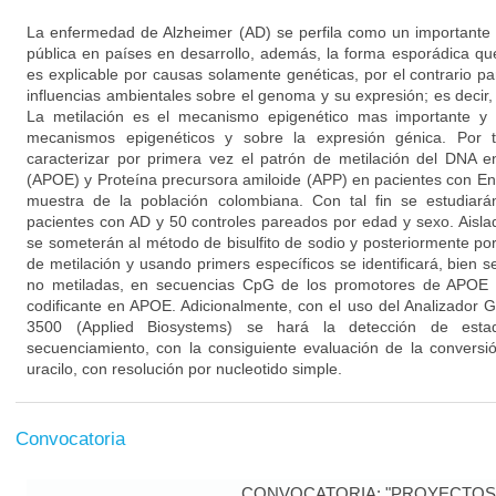
La enfermedad de Alzheimer (AD) se perfila como un importante 
pública en países en desarrollo, además, la forma esporádica q
es explicable por causas solamente genéticas, por el contrario p
influencias ambientales sobre el genoma y su expresión; es decir
La metilación es el mecanismo epigenético mas importante y e
mecanismos epigenéticos y sobre la expresión génica. Por t
caracterizar por primera vez el patrón de metilación del DNA e
(APOE) y Proteína precursora amiloide (APP) en pacientes con E
muestra de la población colombiana. Con tal fin se estudia
pacientes con AD y 50 controles pareados por edad y sexo. Aisl
se someterán al método de bisulfito de sodio y posteriormente p
de metilación y usando primers específicos se identificará, bien s
no metiladas, en secuencias CpG de los promotores de APOE 
codificante en APOE. Adicionalmente, con el uso del Analizador
3500 (Applied Biosystems) se hará la detección de esta
secuenciamiento, con la consiguiente evaluación de la conversi
uracilo, con resolución por nucleotido simple.
Convocatoria
CONVOCATORIA: "PROYECTOS 