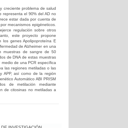
y creciente problema de salud
ue representa el 90% del AD no
arece estar dada por cuenta de
, por mecanismos epigéneticos.
jerce regulación sobre otros
anto, este proyecto propone
n los genes Apolipoproteína E
nfermedad de Alzheimer en una
rán muestras de sangre de 50
ados de DNA de estas muestras
or medio de una PCR específica
ea las regiones metiladas o las
y APP, así como de la región
 Genético Automático ABI PRISM
dos de metilación mediante
ón de citosinas no metiladas a
DE INVESTIGACIÓN,