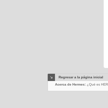
Regresar a la página inicial
Acerca de Hermes:
¿Qué es HE