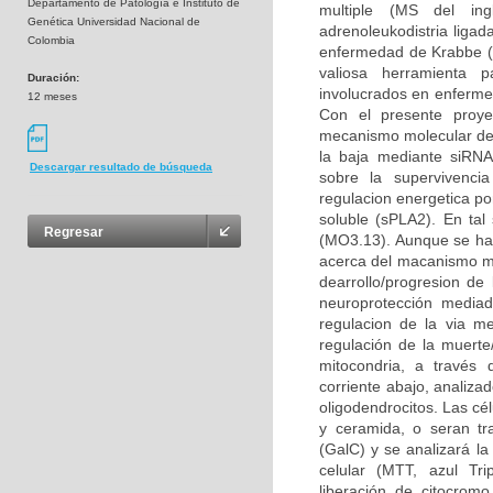
Departamento de Patología e Instituto de
multiple (MS del ingl
Genética Universidad Nacional de
adrenoleukodistria liga
Colombia
enfermedad de Krabbe (K
valiosa herramienta p
Duración:
involucrados en enfermed
12 meses
Con el presente proye
mecanismo molecular del 
la baja mediante siRNA 
Descargar resultado de búsqueda
sobre la supervivencia
regulacion energetica po
soluble (sPLA2). En tal 
Regresar
(MO3.13). Aunque se ha
acerca del macanismo mol
dearrollo/progresion d
neuroprotección mediad
regulacion de la via m
regulación de la muerte
mitocondria, a través 
corriente abajo, analiza
oligodendrocitos. Las cé
y ceramida, o seran tr
(GalC) y se analizará la
celular (MTT, azul Tri
liberación de citocromo