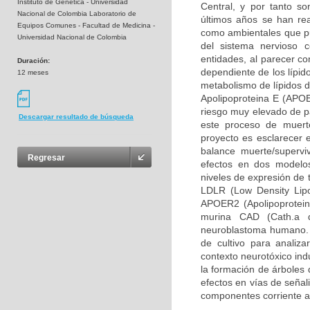
Instituto de Genética - Universidad
Central, y por tanto so
Nacional de Colombia Laboratorio de
últimos años se han rea
Equipos Comunes - Facultad de Medicina -
como ambientales que pue
Universidad Nacional de Colombia
del sistema nervioso 
entidades, al parecer c
Duración:
dependiente de los lípid
12 meses
metabolismo de lípidos d
Apolipoproteina E (APOE
riesgo muy elevado de pa
Descargar resultado de búsqueda
este proceso de muerte
proyecto es esclarecer 
balance muerte/supervi
Regresar
efectos en dos modelos
niveles de expresión de 
LDLR (Low Density Lipo
APOER2 (Apolipoprotein 
murina CAD (Cath.a d
neuroblastoma humano. 
de cultivo para analiz
contexto neurotóxico ind
la formación de árboles 
efectos en vías de señal
componentes corriente a