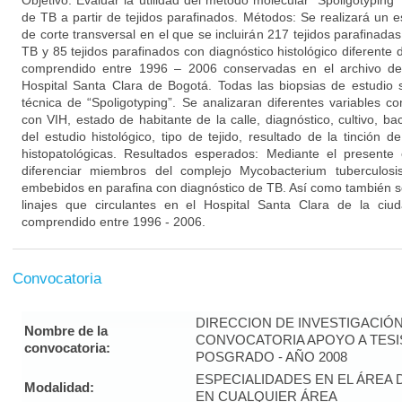
Objetivo: Evaluar la utilidad del método molecular “Spoligotypin
de TB a partir de tejidos parafinados. Métodos: Se realizará un es
de corte transversal en el que se incluirán 217 tejidos parafinadas
TB y 85 tejidos parafinados con diagnóstico histológico diferente
comprendido entre 1996 – 2006 conservadas en el archivo del 
Hospital Santa Clara de Bogotá. Todas las biopsias de estudio 
técnica de “Spoligotyping”. Se analizaran diferentes variables c
con VIH, estado de habitante de la calle, diagnóstico, cultivo, bac
del estudio histológico, tipo de tejido, resultado de la tinción de
histopatológicas. Resultados esperados: Mediante el presente
diferenciar miembros del complejo Mycobacterium tuberculos
embebidos en parafina con diagnóstico de TB. Así como también se
linajes que circulantes en el Hospital Santa Clara de la ci
comprendido entre 1996 - 2006.
Convocatoria
DIRECCION DE INVESTIGACIÓ
Nombre de la
CONVOCATORIA APOYO A TES
convocatoria:
POSGRADO - AÑO 2008
ESPECIALIDADES EN EL ÁREA 
Modalidad:
EN CUALQUIER ÁREA