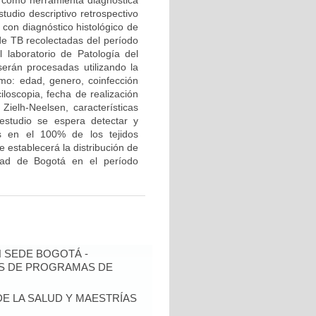
g” como herramienta diagnóstica
tudio descriptivo retrospectivo
 con diagnóstico histológico de
 de TB recolectadas del período
laboratorio de Patología del
serán procesadas utilizando la
omo: edad, genero, coinfección
iloscopia, fecha de realización
 Zielh-Neelsen, características
 estudio se espera detectar y
is en el 100% de los tejidos
 establecerá la distribución de
udad de Bogotá en el período
N SEDE BOGOTÁ -
IS DE PROGRAMAS DE
DE LA SALUD Y MAESTRÍAS