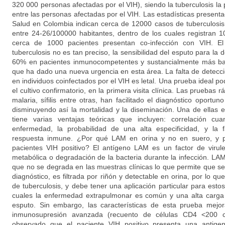
320 000 personas afectadas por el VIH), siendo la tuberculosis la p
entre las personas afectadas por el VIH. Las estadísticas presentad
Salud en Colombia indican cerca de 12000 casos de tuberculosis
entre 24-26/100000 habitantes, dentro de los cuales registran
cerca de 1000 pacientes presentan co-infección con VIH. El
tuberculosis no es tan preciso, la sensibilidad del esputo para la 
60% en pacientes inmunocompetentes y sustancialmente más baj
que ha dado una nueva urgencia en esta área. La falta de detecci
en individuos coinfectados por el VIH es letal. Una prueba ideal po
el cultivo confirmatorio, en la primera visita clínica. Las pruebas 
malaria, sífilis entre otras, han facilitado el diagnóstico oportun
disminuyendo así la mortalidad y la diseminación. Una de ellas e
tiene varias ventajas teóricas que incluyen: correlación cua
enfermedad, la probabilidad de una alta especificidad, y la
respuesta inmune. ¿Por qué LAM en orina y no en suero, y p
pacientes VIH positivo? El antígeno LAM es un factor de virule
metabólica o degradación de la bacteria durante la infección. LA
que no se degrada en las muestras clínicas lo que permite que 
diagnóstico, es filtrada por riñón y detectable en orina, por lo qu
de tuberculosis, y debe tener una aplicación particular para estos
cuales la enfermedad extrapulmonar es común y una alta carga d
esputo. Sin embargo, las características de esta prueba mejor
inmunosupresión avanzada (recuento de células CD4 <200 c
observado que el paciente VIH positivo presenta una antige