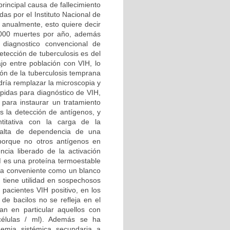
rincipal causa de fallecimiento
as por el Instituto Nacional de
 anualmente, esto quiere decir
 1000 muertes por año, además
 diagnostico convencional de
detección de tuberculosis es del
o entre población con VIH, lo
ón de la tuberculosis temprana
dría remplazar la microscopia y
rápidas para diagnóstico de VIH,
o para instaurar un tratamiento
s la detección de antígenos, y
ntitativa con la carga de la
 falta de dependencia de una
orque no otros antígenos en
ncia liberado de la activación
M es una proteína termoestable
sea conveniente como un blanco
e tiene utilidad en sospechosos
 pacientes VIH positivo, en los
e bacilos no se refleja en el
an en particular aquellos con
élulas / ml). Además se ha
nemia sistémica secundaria a