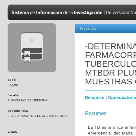
Proyectos
-DETERMIN
FARMACORR
TUBERCULO
MTBDR PLUS
MUESTRAS 
Sede:
Bogotá
Facultad:
Resumen
|
Convocatoria
2- FACULTAD DE MEDICINA
Dependencia:
Resumen
2- DEPARTAMENTO DE MICROBIOLOGÍA
La TB es la única enfe
Lugar:
emergencia declarada 