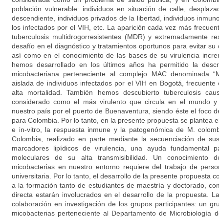
población vulnerable: individuos en situación de calle, desplaza
descendiente, individuos privados de la libertad, individuos inm
los infectados por el VIH, etc. La aparición cada vez más frecu
tuberculosis multidrogorresistentes (MDR) y extremadamente res
desafío en el diagnóstico y tratamientos oportunos para evitar s
así como en el conocimiento de las bases de su virulencia incr
hemos desarrollado en los últimos años ha permitido la desc
micobacteriana perteneciente al complejo MAC denominada “M
aislada de individuos infectados por el VIH en Bogotá, frecuente
alta mortalidad. También hemos descubierto tuberculosis caus
considerado como el más virulento que circula en el mundo y
nuestro país por el puerto de Buenaventura, siendo éste el foco 
para Colombia. Por lo tanto, en la presente propuesta se plantea el 
e in-vitro, la respuesta inmune y la patogenómica de M. colomb
Colombia, realizado en parte mediante la secuenciación de s
marcadores lipídicos de virulencia, una ayuda fundamental p
moleculares de su alta transmisibilidad. Un conocimiento d
micobacterias en nuestro entorno requiere del trabajo de perso
universitaria. Por lo tanto, el desarrollo de la presente propuesta co
a la formación tanto de estudiantes de maestría y doctorado, c
directa estarán involucrados en el desarrollo de la propuesta. L
colaboración en investigación de los grupos participantes: un gr
micobacterias perteneciente al Departamento de Microbiología d