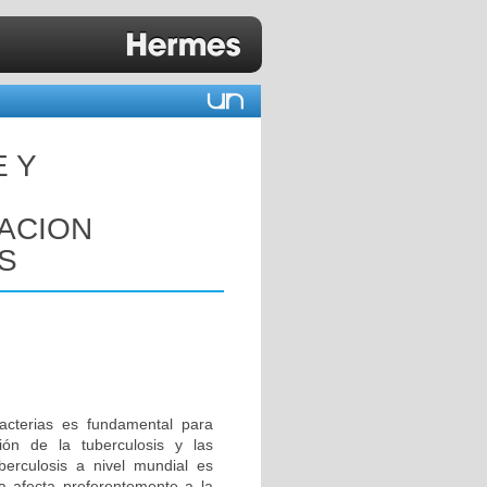
E Y
GACION
S
acterias es fundamental para
ión de la tuberculosis y las
berculosis a nivel mundial es
 afecta preferentemente a la