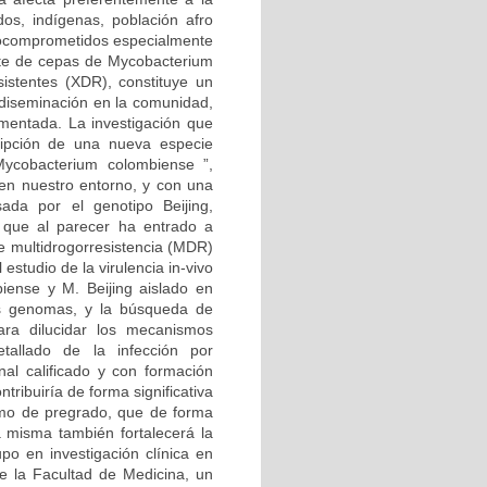
dos, indígenas, población afro
unocomprometidos especialmente
ente de cepas de Mycobacterium
istentes (XDR), constituye un
u diseminación en la comunidad,
ementada. La investigación que
ripción de una nueva especie
ycobacterium colombiense ”,
 en nuestro entorno, y con una
ada por el genotipo Beijing,
 que al parecer ha entrado a
de multidrogorresistencia (MDR)
estudio de la virulencia in-vivo
iense y M. Beijing aislado en
us genomas, y la búsqueda de
ara dilucidar los mecanismos
etallado de la infección por
nal calificado y con formación
ntribuiría de forma significativa
omo de pregrado, que de forma
a misma también fortalecerá la
upo en investigación clínica en
e la Facultad de Medicina, un