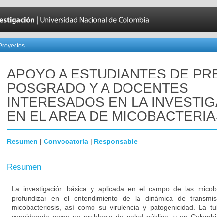
Proyectos
APOYO A ESTUDIANTES DE PR
POSGRADO Y A DOCENTES
INTERESADOS EN LA INVESTI
EN EL AREA DE MICOBACTERIA
Resumen
|
Convocatoria
|
Responsable
Resumen
La investigación básica y aplicada en el campo de las micob
profundizar en el entendimiento de la dinámica de transmis
micobacteriosis, así como su virulencia y patogenicidad. La tu
considerada como un problema de salud pública, y en Colombia