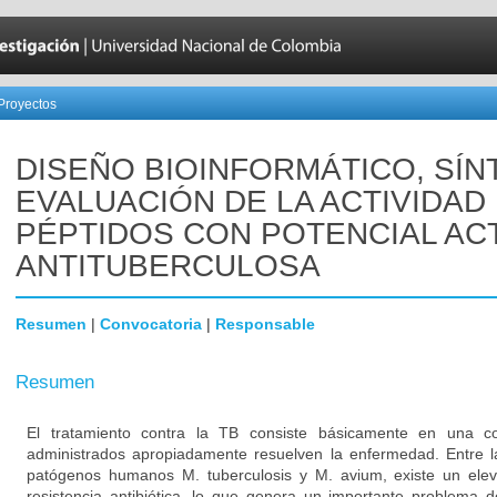
Proyectos
DISEÑO BIOINFORMÁTICO, SÍN
EVALUACIÓN DE LA ACTIVIDAD
PÉPTIDOS CON POTENCIAL AC
ANTITUBERCULOSA
Resumen
|
Convocatoria
|
Responsable
Resumen
El tratamiento contra la TB consiste básicamente en una 
administrados apropiadamente resuelven la enfermedad. Entre la
patógenos humanos M. tuberculosis y M. avium, existe un ele
resistencia antibiótica, lo que genera un importante problema d