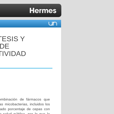
TESIS Y
 DE
TIVIDAD
combinación de fármacos que
s micobacterias, incluidos los
vado porcentaje de cepas con
e salud pública, por lo que la