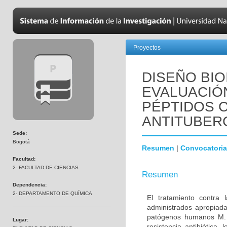
Proyectos
DISEÑO BIO
EVALUACIÓN
PÉPTIDOS C
ANTITUBER
Sede:
Bogotá
Resumen
|
Convocatoria
Facultad:
2- FACULTAD DE CIENCIAS
Resumen
Dependencia:
2- DEPARTAMENTO DE QUÍMICA
El tratamiento contra
administrados apropiada
patógenos humanos M. t
Lugar:
resistencia antibiótica