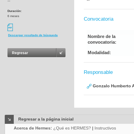
--
---
Duración:
6 meses
Convocatoria
Descargar resultado de búsqueda
Nombre de la
convocatoria:
Modalidad:
Regresar
Responsable
Gonzalo Humberto A
Regresar a la página inicial
Acerca de Hermes:
¿Qué es HERMES?
|
Instructivos