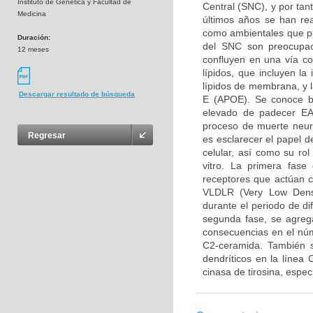
Instituto de Genetica y Facultad de
Central (SNC), y por tan
Medicina
últimos años se han rea
como ambientales que pue
Duración:
del SNC son preocupaci
12 meses
confluyen en una vía c
lípidos, que incluyen l
lípidos de membrana, y l
Descargar resultado de búsqueda
E (APOE). Se conoce b
elevado de padecer EA,
proceso de muerte neuro
Regresar
es esclarecer el papel 
celular, así como su ro
vitro. La primera fase
receptores que actúan 
VLDLR (Very Low Densi
durante el periodo de di
segunda fase, se agreg
consecuencias en el núm
C2-ceramida. También s
dendríticos en la línea
cinasa de tirosina, espe