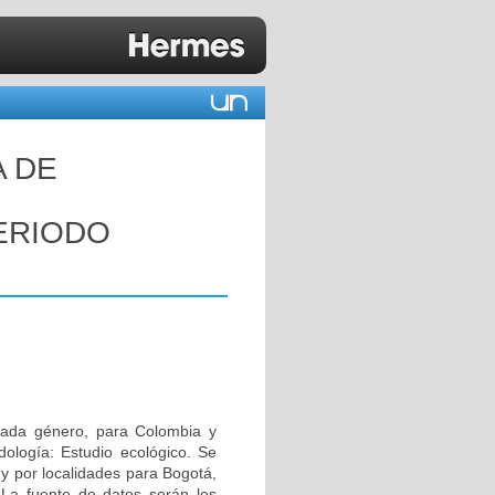
A DE
ERIODO
 cada género, para Colombia y
ología: Estudio ecológico. Se
y por localidades para Bogotá,
 La fuente de datos serán los