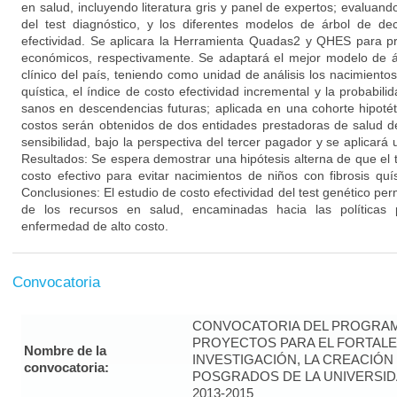
en salud, incluyendo literatura gris y panel de expertos; evaluando
del test diagnóstico, y los diferentes modelos de árbol de de
efectividad. Se aplicara la Herramienta Quadas2 y QHES para pr
económicos, respectivamente. Se adaptará el mejor modelo de ár
clínico del país, teniendo como unidad de análisis los nacimientos
quística, el índice de costo efectividad incremental y la probabil
sanos en descendencias futuras; aplicada en una cohorte hipoté
costos serán obtenidos de dos entidades prestadoras de salud de
sensibilidad, bajo la perspectiva del tercer pagador y se aplicar
Resultados: Se espera demostrar una hipótesis alterna de que el 
costo efectivo para evitar nacimientos de niños con fibrosis quí
Conclusiones: El estudio de costo efectividad del test genético pe
de los recursos en salud, encaminadas hacia las políticas 
enfermedad de alto costo.
Convocatoria
CONVOCATORIA DEL PROGRAM
PROYECTOS PARA EL FORTALE
Nombre de la
INVESTIGACIÓN, LA CREACIÓN
convocatoria:
POSGRADOS DE LA UNIVERSID
2013-2015