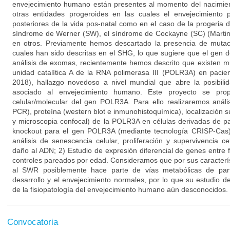
envejecimiento humano están presentes al momento del nacimien
otras entidades progeroides en las cuales el envejecimiento
posteriores de la vida pos-natal como en el caso de la progeria 
síndrome de Werner (SW), el síndrome de Cockayne (SC) (Martin
en otros. Previamente hemos descartado la presencia de mutac
cuales han sido descritas en el SHG, lo que sugiere que el gen 
análisis de exomas, recientemente hemos descrito que existen m
unidad catalítica A de la RNA polimerasa III (POLR3A) en pacie
2018), hallazgo novedoso a nivel mundial que abre la posibil
asociado al envejecimiento humano. Este proyecto se prop
celular/molecular del gen POLR3A. Para ello realizaremos anál
PCR), proteína (western blot e inmunohistoquímica), localización 
y microscopia confocal) de la POLR3A en células derivadas de p
knockout para el gen POLR3A (mediante tecnología CRISP-Cas).
análisis de senescencia celular, proliferación y supervivencia ce
daño al ADN; 2) Estudio de expresión diferencial de genes entre 
controles pareados por edad. Consideramos que por sus caracter
al SWR posiblemente hace parte de vías metabólicas de parti
desarrollo y el envejecimiento normales, por lo que su estudio d
de la fisiopatología del envejecimiento humano aún desconocidos.
Convocatoria