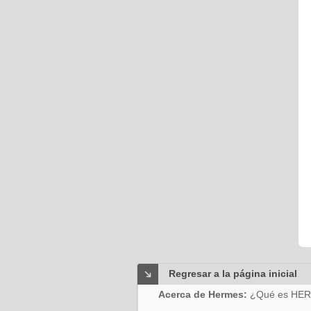
Regresar a la página inicial
Acerca de Hermes:
¿Qué es HE