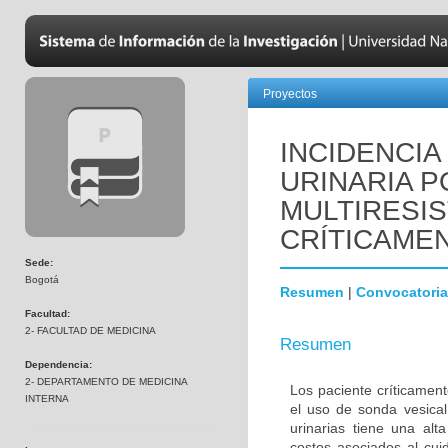
Proyectos
INCIDENCIA
URINARIA P
MULTIRESI
CRÍTICAME
Sede:
Bogotá
Resumen
|
Convocatoria
Facultad:
2- FACULTAD DE MEDICINA
Resumen
Dependencia:
2- DEPARTAMENTO DE MEDICINA
Los paciente críticamen
INTERNA
el uso de sonda vesical 
urinarias tiene una alt
costos asociados al cui