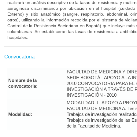
realizará un análisis descriptivo de la tasas de resistencia y multir
aeruginosa discriminando por ubicación en el hospital (cuidado 
Externo) y sitio anatómico (sangre, respiratorio, abdominal, ori
otros), utilizando la información recogida por el sistema de vig
Control de la Resistencia Bacteriana en Bogotá) que incluye más 
colombianas. Se establecerán las tasas de resistencia a antibió
hospitales.
Convocatoria
FACULTAD DE MEDICINA Y DIR
SEDE BOGOTÁ - APOYO A LA I
Nombre de la
2010 CONVOCATORIA PARA EL 
convocatoria:
INVESTIGACIÓN A TRAVÉS DE
INVESTIGACIÓN - 2010
MODALIDAD II - APOYO A PRO
FACULTAD DE MEDICINA A. Tesis 
Modalidad:
Trabajos de investigación realizado
Trabajos de investigación de las E
de la Facultad de Medicina.