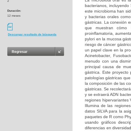
La microbiota oral es
2
bacterianos, incluyendo
este microbioma han sid
Duración:
12 meses
y bacterias orales com
gástricas. La conexión e
que muestran cómo l
proinflamatoria, aumenta
Descargar resultado de búsqueda
pylori en la mucosa gást
riesgo de cáncer gástric
un papel clave en la pro
Regresar
Acinetobacter, Fusobact
menudo con una disminu
principal causa de mue
gástrica. Este proyecto 
patologías gástricas que
la composición de las co
gástricas. Se recolectar
y se extraerá ADN bacter
regiones hipervariantes
Illumina de las regione
datos SILVA para la asig
paquetes de R como Phyl
usando gráficos descri
diferencias en diversida