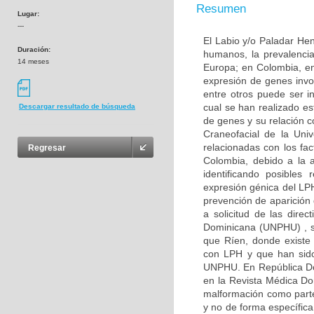
Resumen
Lugar:
---
El Labio y/o Paladar He
Duración:
humanos, la prevalencia
14 meses
Europa; en Colombia, en
expresión de genes inv
entre otros puede ser i
cual se han realizado es
Descargar resultado de búsqueda
de genes y su relación c
Craneofacial de la Uni
relacionadas con los fa
Regresar
Colombia, debido a la a
identificando posibles
expresión génica del LP
prevención de aparición 
a solicitud de las dire
Dominicana (UNPHU) , su
que Ríen, donde existe 
con LPH y que han sido
UNPHU. En República Dom
en la Revista Médica Do
malformación como parte
y no de forma específic