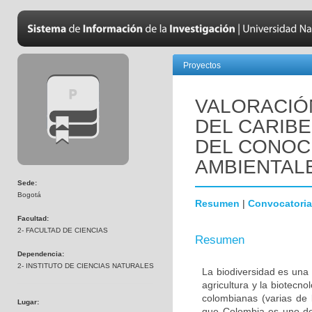
Proyectos
VALORACIÓN
DEL CARIBE
DEL CONOCI
AMBIENTALE
Sede:
Bogotá
Resumen
|
Convocatoria
Facultad:
2- FACULTAD DE CIENCIAS
Resumen
Dependencia:
2- INSTITUTO DE CIENCIAS NATURALES
La biodiversidad es una 
agricultura y la biotecn
colombianas (varias de 
Lugar:
que Colombia es uno de 