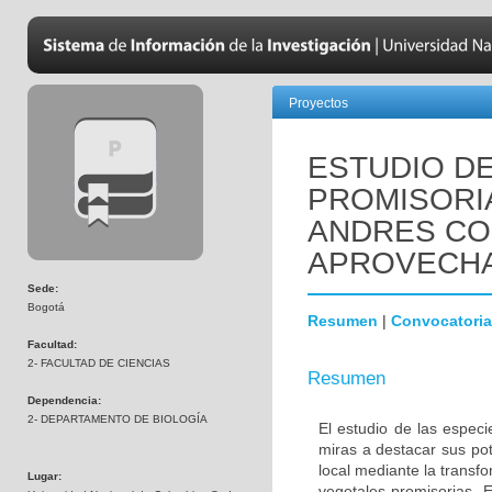
Proyectos
ESTUDIO D
PROMISORIA
ANDRES CO
APROVECHA
Sede:
Bogotá
Resumen
|
Convocatoria
Facultad:
2- FACULTAD DE CIENCIAS
Resumen
Dependencia:
2- DEPARTAMENTO DE BIOLOGÍA
El estudio de las espec
miras a destacar sus pot
local mediante la transf
Lugar:
vegetales promisorias. E