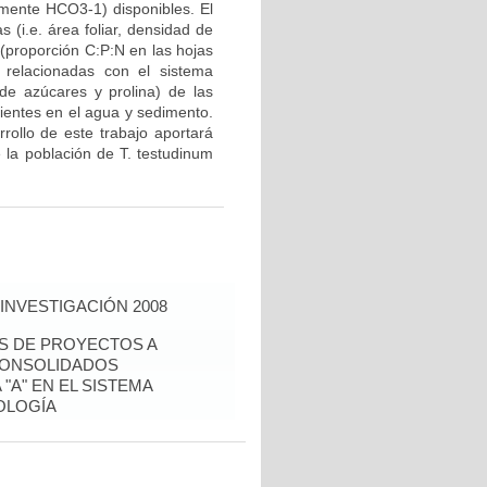
almente HCO3-1) disponibles. El
s (i.e. área foliar, densidad de
 (proporción C:P:N en las hojas
 relacionadas con el sistema
s de azúcares y prolina) de las
rientes en el agua y sedimento.
rollo de este trabajo aportará
 la población de T. testudinum
INVESTIGACIÓN 2008
ÉS DE PROYECTOS A
CONSOLIDADOS
"A" EN EL SISTEMA
OLOGÍA