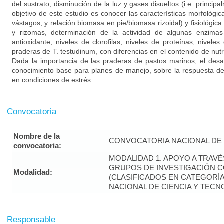
del sustrato, disminución de la luz y gases disueltos (i.e. princip
objetivo de este estudio es conocer las características morfológica
vástagos; y relación biomasa en pie/biomasa rizoidal) y fisiológica
y rizomas, determinación de la actividad de algunas enzimas
antioxidante, niveles de clorofilas, niveles de proteínas, nivele
praderas de T. testudinum, con diferencias en el contenido de nut
Dada la importancia de las praderas de pastos marinos, el desar
conocimiento base para planes de manejo, sobre la respuesta de
en condiciones de estrés.
Convocatoria
Nombre de la
CONVOCATORIA NACIONAL DE 
convocatoria:
MODALIDAD 1. APOYO A TRAV
GRUPOS DE INVESTIGACIÓN 
Modalidad:
(CLASIFICADOS EN CATEGORÍA 
NACIONAL DE CIENCIA Y TECN
Responsable