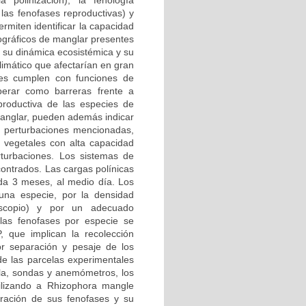
 polinización), la fenología
las fenofases reproductivas) y
ermiten identificar la capacidad
iográficos de manglar presentes
r su dinámica ecosistémica y su
limático que afectarían en gran
res cumplen con funciones de
operar como barreras frente a
productiva de las especies de
manglar, pueden además indicar
as perturbaciones mencionadas,
vegetales con alta capacidad
rturbaciones. Los sistemas de
contrados. Las cargas polínicas
ada 3 meses, al medio día. Los
una especie, por la densidad
oscopio) y por un adecuado
 las fenofases por especie se
 que implican la recolección
or separación y pesaje de los
de las parcelas experimentales
illa, sondas y anemómetros, los
Utilizando a Rhizophora mangle
ración de sus fenofases y su