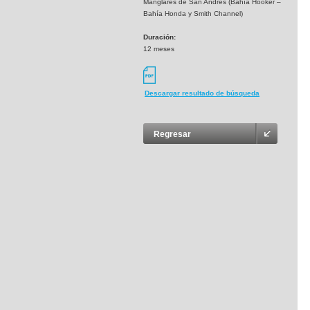
Manglares de San Andrés (Bahía Hooker –
Bahía Honda y Smith Channel)
Duración:
12 meses
Descargar resultado de búsqueda
Regresar