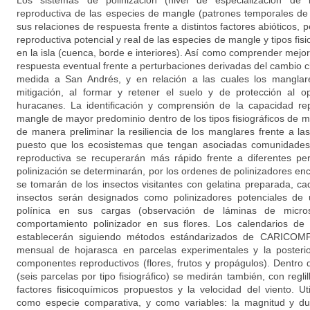
Los sistemas de polinización (nivel de especialización de la
reproductiva de las especies de mangle (patrones temporales de 
sus relaciones de respuesta frente a distintos factores abióticos, p
reproductiva potencial y real de las especies de mangle y tipos fis
en la isla (cuenca, borde e interiores). Así como comprender mejo
respuesta eventual frente a perturbaciones derivadas del cambio c
medida a San Andrés, y en relación a las cuales los mangla
mitigación, al formar y retener el suelo y de protección al 
huracanes. La identificación y comprensión de la capacidad re
mangle de mayor predominio dentro de los tipos fisiográficos de 
de manera preliminar la resiliencia de los manglares frente a l
puesto que los ecosistemas que tengan asociadas comunidades 
reproductiva se recuperarán más rápido frente a diferentes pe
polinización se determinarán, por los ordenes de polinizadores en
se tomarán de los insectos visitantes con gelatina preparada, c
insectos serán designados como polinizadores potenciales de 
polínica en sus cargas (observación de láminas de micr
comportamiento polinizador en sus flores. Los calendarios de
establecerán siguiendo métodos estándarizados de CARICOMP,
mensual de hojarasca en parcelas experimentales y la posteri
componentes reproductivos (flores, frutos y propágulos). Dentro 
(seis parcelas por tipo fisiográfico) se medirán también, con regl
factores fisicoquímicos propuestos y la velocidad del viento. 
como especie comparativa, y como variables: la magnitud y du