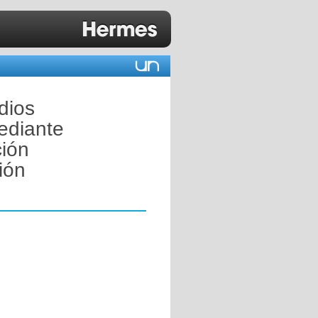
dios
ediante
ción
ión