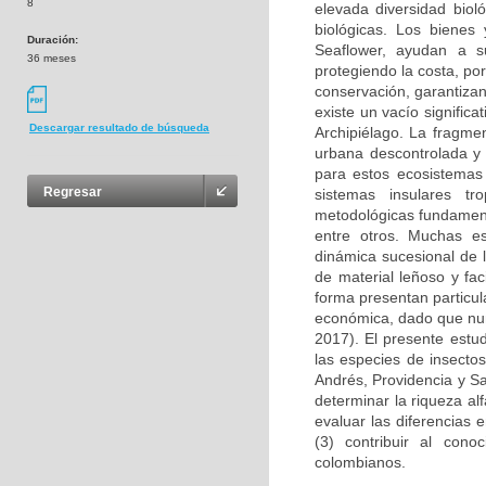
8
elevada diversidad biol
biológicas. Los bienes
Duración:
Seaflower, ayudan a s
36 meses
protegiendo la costa, po
conservación, garantizan
existe un vacío significa
Descargar resultado de búsqueda
Archipiélago. La fragmen
urbana descontrolada y 
para estos ecosistemas
Regresar
sistemas insulares tr
metodológicas fundament
entre otros. Muchas es
dinámica sucesional de
de material leñoso y fa
forma presentan particul
económica, dado que num
2017). El presente estud
las especies de insecto
Andrés, Providencia y Sa
determinar la riqueza al
evaluar las diferencias 
(3) contribuir al cono
colombianos.