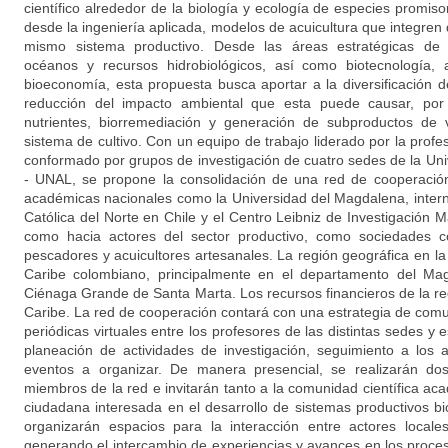
científico alrededor de la biología y ecología de especies promisor
desde la ingeniería aplicada, modelos de acuicultura que integren 
mismo sistema productivo. Desde las áreas estratégicas de l
océanos y recursos hidrobiológicos, así como biotecnología, 
bioeconomía, esta propuesta busca aportar a la diversificación d
reducción del impacto ambiental que esta puede causar, por 
nutrientes, biorremediación y generación de subproductos de
sistema de cultivo. Con un equipo de trabajo liderado por la prof
conformado por grupos de investigación de cuatro sedes de la Un
- UNAL, se propone la consolidación de una red de cooperación 
académicas nacionales como la Universidad del Magdalena, inter
Católica del Norte en Chile y el Centro Leibniz de Investigación M
como hacia actores del sector productivo, como sociedades c
pescadores y acuicultores artesanales. La región geográfica en la
Caribe colombiano, principalmente en el departamento del Mag
Ciénaga Grande de Santa Marta. Los recursos financieros de la re
Caribe. La red de cooperación contará con una estrategia de comu
periódicas virtuales entre los profesores de las distintas sedes y 
planeación de actividades de investigación, seguimiento a los 
eventos a organizar. De manera presencial, se realizarán do
miembros de la red e invitarán tanto a la comunidad científica ac
ciudadana interesada en el desarrollo de sistemas productivos bi
organizarán espacios para la interacción entre actores local
generando el intercambio de experiencias y avances en los proces