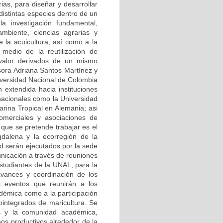
ias, para diseñar y desarrollar
distintas especies dentro de un
a investigación fundamental,
ambiente, ciencias agrarias y
e la acuicultura, así como a la
medio de la reutilización de
 valor derivados de un mismo
esora Adriana Santos Martínez y
iversidad Nacional de Colombia
extendida hacia instituciones
nacionales como la Universidad
arina Tropical en Alemania; asi
omerciales y asociaciones de
 que se pretende trabajar es el
dalena y la ecorregión de la
d serán ejecutados por la sede
nicación a través de reuniones
estudiantes de la UNAL, para la
avances y coordinación de los
s eventos que reunirán a los
adémica como a la participación
ointegrados de maricultura. Se
es y la comunidad académica,
os productivos alrededor de la