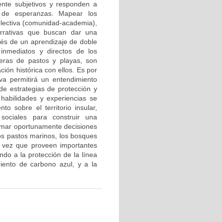
ente subjetivos y responden a
y de esperanzas. Mapear los
olectiva (comunidad-academia),
narrativas que buscan dar una
avés de un aprendizaje de doble
 inmediatos y directos de los
eras de pastos y playas, son
ión histórica con ellos. Es por
va permitirá un entendimiento
 de estrategias de protección y
habilidades y experiencias se
o sobre el territorio insular,
 sociales para construir una
tomar oportunamente decisiones
Los pastos marinos, los bosques
a vez que proveen importantes
ndo a la protección de la línea
miento de carbono azul, y a la