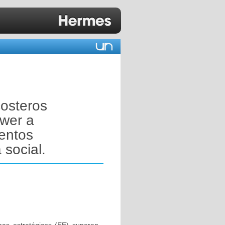
costeros
ower a
ientos
social.