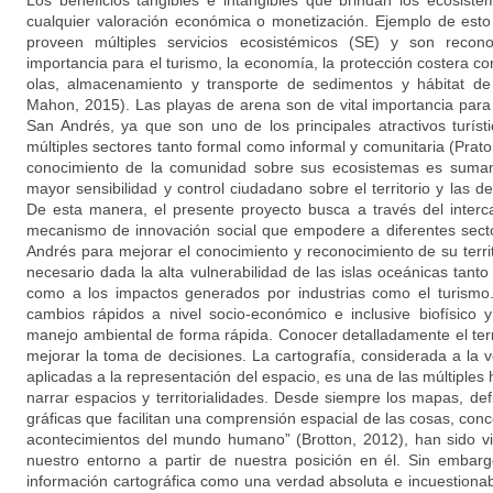
Los beneficios tangibles e intangibles que brindan los ecosist
cualquier valoración económica o monetización. Ejemplo de esto
proveen múltiples servicios ecosistémicos (SE) y son recon
importancia para el turismo, la economía, la protección costera c
olas, almacenamiento y transporte de sedimentos y hábitat d
Mahon, 2015). Las playas de arena son de vital importancia para
San Andrés, ya que son uno de los principales atractivos turís
múltiples sectores tanto formal como informal y comunitaria (Prato 
conocimiento de la comunidad sobre sus ecosistemas es sumam
mayor sensibilidad y control ciudadano sobre el territorio y las 
De esta manera, el presente proyecto busca a través del inter
mecanismo de innovación social que empodere a diferentes secto
Andrés para mejorar el conocimiento y reconocimiento de su terr
necesario dada la alta vulnerabilidad de las islas oceánicas tant
como a los impactos generados por industrias como el turismo
cambios rápidos a nivel socio-económico e inclusive biofísico
manejo ambiental de forma rápida. Conocer detalladamente el terr
mejorar la toma de decisiones. La cartografía, considerada a la 
aplicadas a la representación del espacio, es una de las múltiples
narrar espacios y territorialidades. Desde siempre los mapas, de
gráficas que facilitan una comprensión espacial de las cosas, con
acontecimientos del mundo humano” (Brotton, 2012), han sido vi
nuestro entorno a partir de nuestra posición en él. Sin embarg
información cartográfica como una verdad absoluta e incuestionabl