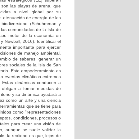
emas estratégicos (EE) superan
 son las playas de arena, que
ocidas a nivel global por su
on atenuación de energía de las
e biodiversidad (Schuhmman y
 las comunidades de la Isla de
ticos motor de la economía en
y Newball, 2016). Identificar el
ente importante para ejercer
decisiones de manejo ambiental.
cambio de saberes, generar un
res sociales de la isla de San
itorio. Este empoderamiento es
o a eventos climáticos extremos
. Estas dinámicas conducen a
 y obligan a tomar medidas de
itorio y su dinámica ayudará a
vez como un arte y una ciencia
 herramientas que se tiene para
finidos como “representaciones
ceptos, condiciones, procesos o
tales para crear una visión de
o, aunque se suele validar la
e, la realidad es que, lejos de