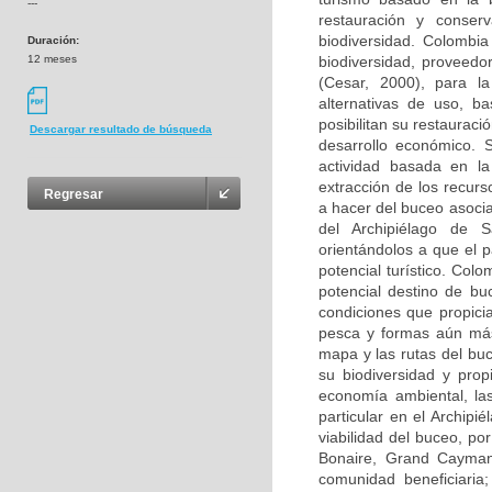
---
restauración y conser
biodiversidad. Colombi
Duración:
12 meses
biodiversidad, proveedo
(Cesar, 2000), para la
alternativas de uso, b
posibilitan su restaurac
Descargar resultado de búsqueda
desarrollo económico. 
actividad basada en la
extracción de los recur
Regresar
a hacer del buceo asocia
del Archipiélago de 
orientándolos a que el p
potencial turístico. Col
potencial destino de b
condiciones que propicia
pesca y formas aún más
mapa y las rutas del bu
su biodiversidad y prop
economía ambiental, las
particular en el Archip
viabilidad del buceo, p
Bonaire, Grand Cayman
comunidad beneficiaria