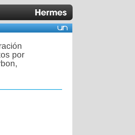
ración
tos por
rbon,