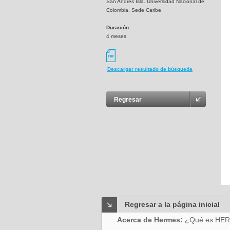
San Andrés Isla. Universidad Nacional de
Colombia, Sede Caribe
Duración:
4 meses
Descargar resultado de búsqueda
Regresar
Regresar a la página inicial
Acerca de Hermes:
¿Qué es HE