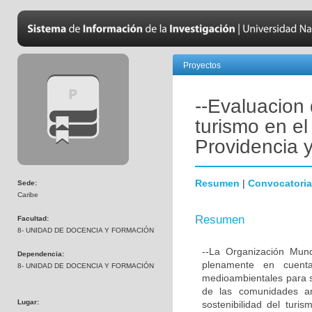
Proyectos
--Evaluacion 
turismo en el
Providencia 
Resumen
|
Convocatoria
Sede:
Caribe
Resumen
Facultad:
8- UNIDAD DE DOCENCIA Y FORMACIÓN
--La Organización Mund
Dependencia:
plenamente en cuenta
8- UNIDAD DE DOCENCIA Y FORMACIÓN
medioambientales para sa
de las comunidades anf
Lugar:
sostenibilidad del tur