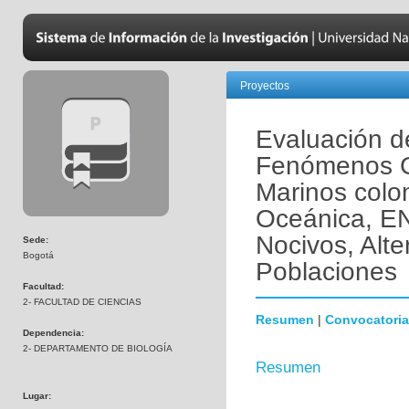
Proyectos
Evaluación d
Fenómenos G
Marinos colom
Oceánica, EN
Nocivos, Alt
Sede:
Bogotá
Poblaciones
Facultad:
2- FACULTAD DE CIENCIAS
Resumen
|
Convocatoria
Dependencia:
2- DEPARTAMENTO DE BIOLOGÍA
Resumen
Lugar: