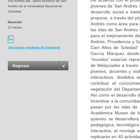
De acuerdo con el prob
San Andrés isla, Jardín Botánico de San
jóvenes de San Andrés i
Andrés de la Universidad Nacional de
desarrollo social e int
Colombia
propone, a través del pl
Duración:
Andrés como área para 
12 meses
las islas de San Andrés 
para el mejoramiento de
Andrés, Providencia y Sa
Cien Años de Soledad” 
Descargar resultado de búsqueda
García Márquez desde d
“mundos” estarían repres
de Melquíades a través d
Regresar
jóvenes, docentes y visi
interactivos, dividido
contribuir al conocimi
vegetación del Departam
Así como el desarrollo 
incentivar a la comunida
pasan por las islas de 
Académica Museo de la
quienes se desarrollará
pedagógica, tecnológica y
interactiva, el montaje 
replicarán en 40 activi