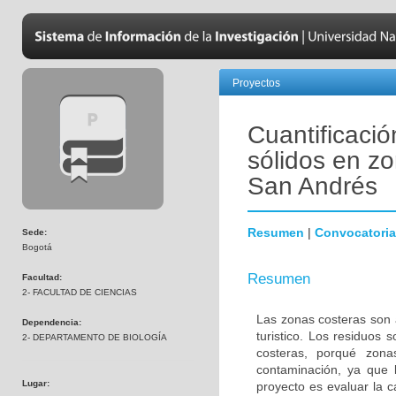
Proyectos
Cuantificació
sólidos en zo
San Andrés
Resumen
|
Convocatoria
Sede:
Bogotá
Resumen
Facultad:
2- FACULTAD DE CIENCIAS
Las zonas costeras son a
Dependencia:
turistico. Los residuos
2- DEPARTAMENTO DE BIOLOGÍA
costeras, porqué zon
contaminación, ya que 
Lugar:
proyecto es evaluar la c