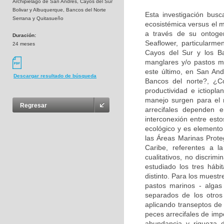
Archipiélago de San Andrés, Cayos del Sur
Bolivar y Albuquerque, Bancos del Norte
Esta investigación busc
Serrana y Quitasueño
ecosistémica versus el m
a través de su ontogen
Duración:
Seaflower, particularm
24 meses
Cayos del Sur y los B
manglares y/o pastos ma
este último, en San And
Descargar resultado de búsqueda
Bancos del norte?, ¿Có
productividad e ictiopl
manejo surgen para el 
Regresar
arrecifales dependen 
interconexión entre esto
ecológico y es elemento
las Áreas Marinas Prote
Caribe, referentes a l
cualitativos, no discrim
estudiado los tres háb
distinto. Para los muest
pastos marinos - algas 
separados de los otros
aplicando transeptos de
peces arrecifales de im
abundancia y riqueza 