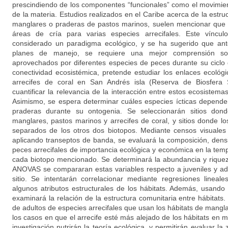
prescindiendo de los componentes “funcionales” como el movimient
de la materia. Estudios realizados en el Caribe acerca de la estru
manglares o praderas de pastos marinos, suelen mencionar que
áreas de cría para varias especies arrecifales. Este vínculo
considerado un paradigma ecológico, y se ha sugerido que ant
planes de manejo, se requiere una mejor comprensión sob
aprovechados por diferentes especies de peces durante su ciclo d
conectividad ecosistémica, pretende estudiar los enlaces ecológ
arrecifes de coral en San Andrés isla (Reserva de Biosfera 
cuantificar la relevancia de la interacción entre estos ecosistemas
Asimismo, se espera determinar cuáles especies ícticas depende
praderas durante su ontogenia. Se seleccionarán sitios don
manglares, pastos marinos y arrecifes de coral, y sitios donde lo
separados de los otros dos biotopos. Mediante censos visuales
aplicando transeptos de banda, se evaluará la composición, dens
peces arrecifales de importancia ecológica y económica en la tem
cada biotopo mencionado. Se determinará la abundancia y riquez
ANOVAS se compararan estas variables respecto a juveniles y adu
sitio. Se intentarán correlacionar mediante regresiones lineale
algunos atributos estructurales de los hábitats. Además, usando 
examinará la relación de la estructura comunitaria entre hábitat
de adultos de especies arrecifales que usan los hábitats de mang
los casos en que el arrecife esté más alejado de los hábitats en 
investigación nutrirán la teoría ecológica, y permitirán evaluar l