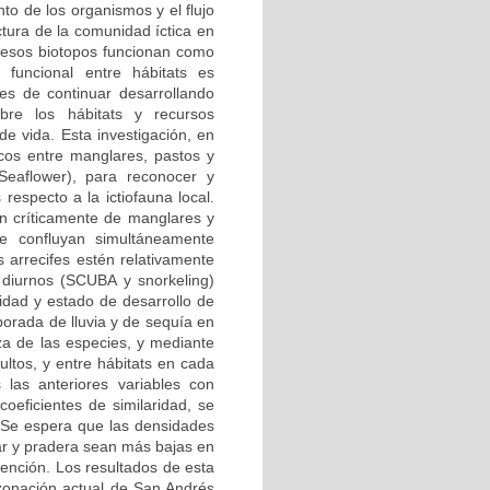
o de los organismos y el flujo
ctura de la comunidad íctica en
 esos biotopos funcionan como
 funcional entre hábitats es
es de continuar desarrollando
re los hábitats y recursos
e vida. Esta investigación, en
icos entre manglares, pastos y
Seaflower), para reconocer y
 respecto a la ictiofauna local.
n críticamente de manglares y
de confluyan simultáneamente
s arrecifes estén relativamente
 diurnos (SCUBA y snorkeling)
idad y estado de desarrollo de
porada de lluvia y de sequía en
a de las especies, y mediante
ltos, y entre hábitats en cada
s las anteriores variables con
coeficientes de similaridad, se
s. Se espera que las densidades
lar y pradera sean más bajas en
mención. Los resultados de esta
a zonación actual de San Andrés