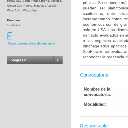
Rocky Cay, Bahía Honda,Isleño, Toninos,
pública. Se conocen más
Cotton Cay, Puerto, Mar Azul, Acuario,
pueden ser planctónica
West Point, West View.
saxitoxinas, entre ot
incrementando como resu
Duración:
económicos son de gran
12 meses
solo en USA. Los dinofl
han sido evaluados en s
a las especies asociad
Descargar resultado de búsqueda
dinoflagelados epifitico
SeaFlower, se evaluarán
reconocer la presencia d
Regresar
Convocatoria
Nombre de la
convocatoria:
Modalidad:
Responsable