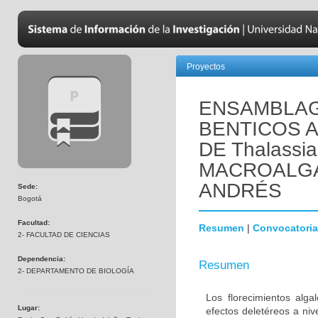
Proyectos
ENSAMBLAG
BENTICOS 
DE Thalassia
MACROALGAS
ANDRÉS
Sede:
Bogotá
Facultad:
Resumen
|
Convocatoria
2- FACULTAD DE CIENCIAS
Dependencia:
Resumen
2- DEPARTAMENTO DE BIOLOGÍA
Los florecimientos alg
Lugar:
efectos deletéreos a niv