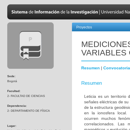
Proyectos
MEDICIONE
VARIABLES 
Resumen
|
Convocatoria
Sede:
Bogotá
Resumen
Facultad:
Leticia es un territori
2- FACULTAD DE CIENCIAS
señales eléctricas de su
Dependencia:
de la estructura geodés
2- DEPARTAMENTO DE FÍSICA
en la ionosfera local. 
ocurren muchos fenóm
correlacionados. Las 
Lugar:
magnéticos y evolución 