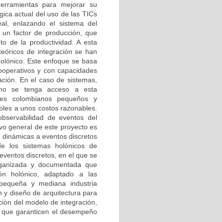
 herramientas para mejorar su
gica actual del uso de las TICs
al, enlazando el sistema del
n un factor de producción, que
o de la productividad. A esta
teóricos de integración se han
holónico. Este enfoque se basa
cooperativos y con capacidades
ración. En el caso de sistemas,
 no se tenga acceso a esta
iales colombianos pequeños y
bles a unos costos razonables.
 observabilidad de eventos del
ivo general de este proyecto es
 dinámicas a eventos discretos
de los sistemas holónicos de
eventos discretos, en el que se
organizada y documentada que
ión holónico, adaptado a las
 pequeña y mediana industria
n y diseño de arquitectura para
ción del modelo de integración,
as que garanticen el desempeño