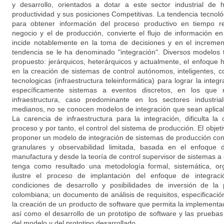
y desarrollo, orientados a dotar a este sector industrial de
productividad y sus posiciones Competitivas. La tendencia tecnoló
para obtener información del proceso productivo en tiempo re
negocio y el de producción, convierte el flujo de información e
incide notablemente en la toma de decisiones y en el increment
tendencia se le ha denominado "integración". Diversos modelos 
propuesto: jerárquicos, heterárquicos y actualmente, el enfoque 
en la creación de sistemas de control autónomos, inteligentes, 
tecnologicas (infraestructura teleinformática) para lograr la integ
específicamente sistemas a eventos discretos, en los que
infraestructura, caso predominante en los sectores industr
medianos, no se conocen modelos de integración que sean aplica
La carencia de infraestructura para la integración, dificulta la
proceso y por tanto, el control del sistema de producción. El objet
proponer un modelo de integración de sistemas de producción con
granulares y observabilidad limitada, basada en el enfoque 
manufactura y desde la teoría de control supervisor de sistemas a 
tenga como resultado una metodología formal, sistemática, 
ilustre el proceso de implantación del enfoque de integrac
condiciones de desarrollo y posibilidades de inversión de la
colombiana; un documento de análisis de requisitos, especificació
la creación de un producto de software que permita la implementa
así como el desarrollo de un prototipo de software y las prueb
del modelo y del prototipo desarrollado.