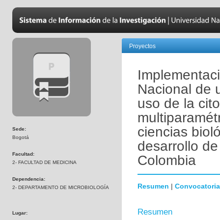
Proyectos
Implementaci
Nacional de 
uso de la cito
multiparamétr
ciencias biol
Sede:
Bogotá
desarrollo de
Facultad:
Colombia
2- FACULTAD DE MEDICINA
Dependencia:
Resumen
|
Convocatoria
2- DEPARTAMENTO DE MICROBIOLOGÍA
Resumen
Lugar: