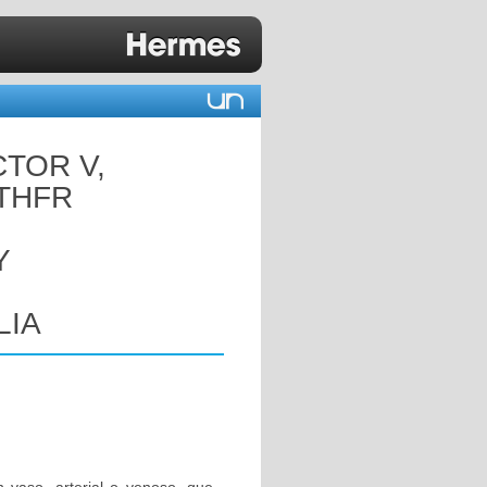
CTOR V,
MTHFR
Y
LIA