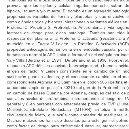
Trombosis es una obstrucción local del flujo sanguíneo en algú
provoca que los tejidos y células irrigados por este, sufran d
hipoxia, isquemia y/o muerte. El trombo es un agregado patológ
proporciones variables de fibrina y plaquetas, y que envuelve
como glóbulos rojos y blancos. Mutaciones o variantes alélicas en 
Proteína C, Proteína S, Protrombina, Antitrombina y Fibrinóge
factores de riesgo para dicha patología. También han sido i
respuesta del plasma a la Proteína C activada (resistencia a
mutación en el Factor V Leiden. La Proteína C Activada (ACP)
propiedad anticoagulante, se forma en el endotelio vascular por un
hemostasia normal la APC limita la formación del coágulo por inacti
Va y VIIIa (Bertina et al. 1994 , De Stefano et al. 1996, Poort et a
respuesta APC débil es asociada heterocigocidad u homocigocida
el gen del factor V Leiden consistente en el cambio de un nuc
sustitución guanina-adenina, y el consecuente cambio en el ma
correspondiente Arginina a Glutamina en el codón 506 (Bertina et a
un cambio simple en posición 20210 del gen de la Protrombina (en
un cambio de bases Guanina por Adenina, después del sitio de p
con altos niveles de protrombina, incrementando el riesgo de T
general y 8 en personas con antecedente previo de TVP (Huber
Metilentetrahidrofolato Reductasa (MTHFR) sintetiza 5-metilt
circulatoria de folato, que actúa como donador de metil para la
Muchas mutaciones han sido descritas para este gen, el polimo
como factor de riesgo para enfermedad vascular, ateroesclerosi