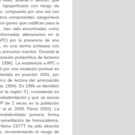
n vaso, arterial o venoso, que
e hipoperfusión con riesgo de
ico, compuesto por una red con
 otros componentes sanguíneos
los genes que codifican para la
no, han sido encontradas como
nformadas alteraciones en la
 APC) por la presencia de una
, es una serina proteasa con
 precursor inactivo. Durante la
vación proteolítica de factores
l. 1996). La resistencia a APC o
d por una mutación puntual en
leótido en posición 1691, por
rco de lectura del aminoácido
l. 1994). En 1996 se identificó
 la región 3’), consistente en
oliadenilación y que se asocia
VP de 2 veces en la población
 et al. 2000, Pérez 2002). La
etrahidrofolato primera forma
 remetilación de homocisteína.
rfismo C677T ha sido descrito
s, incrementando el riesgo de