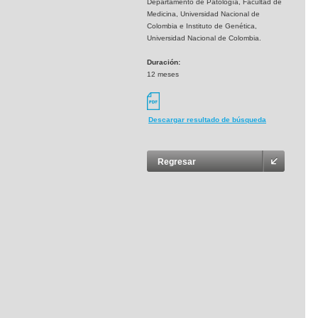
Departamento de Patología, Facultad de
Medicina, Universidad Nacional de
Colombia e Instituto de Genética,
Universidad Nacional de Colombia.
Duración:
12 meses
Descargar resultado de búsqueda
Regresar