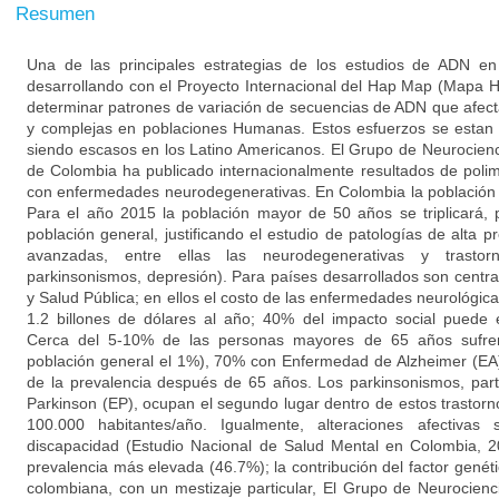
Resumen
Una de las principales estrategias de los estudios de ADN e
desarrollando con el Proyecto Internacional del Hap Map (Mapa 
determinar patrones de variación de secuencias de ADN que afe
y complejas en poblaciones Humanas. Estos esfuerzos se estan r
siendo escasos en los Latino Americanos. El Grupo de Neurocienc
de Colombia ha publicado internacionalmente resultados de poli
con enfermedades neurodegenerativas. En Colombia la población
Para el año 2015 la población mayor de 50 años se triplicará,
población general, justificando el estudio de patologías de alta
avanzadas, entre ellas las neurodegenerativas y trastor
parkinsonismos, depresión). Para países desarrollados son centra
y Salud Pública; en ellos el costo de las enfermedades neurológica
1.2 billones de dólares al año; 40% del impacto social puede
Cerca del 5-10% de las personas mayores de 65 años sufren 
población general el 1%), 70% con Enfermedad de Alzheimer (EA)
de la prevalencia después de 65 años. Los parkinsonismos, par
Parkinson (EP), ocupan el segundo lugar dentro de estos trastorn
100.000 habitantes/año. Igualmente, alteraciones afectivas
discapacidad (Estudio Nacional de Salud Mental en Colombia, 2
prevalencia más elevada (46.7%); la contribución del factor genét
colombiana, con un mestizaje particular, El Grupo de Neurocienc