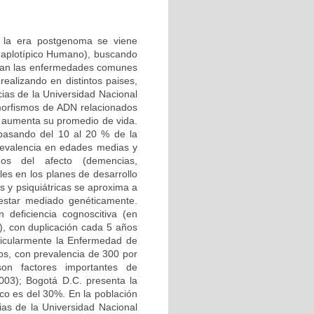
n la era postgenoma se viene
Haplotípico Humano), buscando
ctan las enfermedades comunes
ealizando en distintos paises,
ias de la Universidad Nacional
morfismos de ADN relacionados
 aumenta su promedio de vida.
 pasando del 10 al 20 % de la
 prevalencia en edades medias y
nos del afecto (demencias,
les en los planes de desarrollo
s y psiquiátricas se aproxima a
 estar mediado genéticamente.
deficiencia cognoscitiva (en
, con duplicación cada 5 años
ticularmente la Enfermedad de
os, con prevalencia de 300 por
 son factores importantes de
003); Bogotá D.C. presenta la
ico es del 30%. En la población
ias de la Universidad Nacional