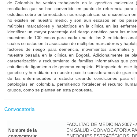
de Colombia ha venido trabajando en la genética molecular (
resultados que se han convertido en punto de referencia para o
estudios sobre enfermedades neurosiquiatricas se encuentran en 
no existen en nuestro medio, y son aun escasos en los países
múltiples marcadores y haplotípos en la clínica en las enferm
identificar un mayor porcentaje del riesgo genético para las mis
muestras de 100 casos para cada una de las 3 entidades anali
cuales se estudien la asociación de múltiples marcadores y haplo
factores de riesgo para demencia, movimientos anormales y 
muestra basada en la clínica en Bogotá. Adicionalmente se pl
caracterización y reclutamiento de familias informativas que posi
estudios de ligamiento de genoma completo. El impacto de este t
genetico y hereditario en nuestro pais lo consideramos de gran im
de las enfermedades a estudio creando condiciones para el 
patologías en colombia, permitiendo fortalecer el recurso human
grupos, como se plantea en esta propuesta.
Convocatoria
FACULTAD DE MEDICINA 2007 -
Nombre de la
EN SALUD - CONVOCATORIA PA
convocatoria:
ENFOQUES ESTRATÉGICOS, DE