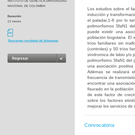
INSTITUTO DE GENETICA UNIVERSIDAD
NACIONAL DE COLOMBIA
Los estudios sobre el fa
inducción y transformaci
Duración:
el paladar,1-8 por lo ta
12 meses
polimorfismos SfaN1 de
puede existir una asoc
población bogotana. El 
Descargar resultado de búsqueda
tríos familiares sin ma
(controles) y 50 tríos f
síndromica de labio y/o p
Regresar
polimorfismo SfaN1 del g
una asociación positiva
Adémas se realizará el
frecuencia de transmisió
encontrar una asociación
fisurado en la població
de este factor de crec
sobre los factores etio
mejorar los servicios de 
Convocatoria