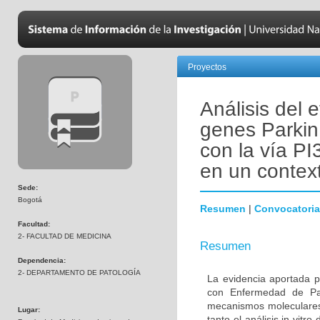
Proyectos
Análisis del 
genes Parkin
con la vía PI
en un contex
Sede:
Bogotá
Resumen
|
Convocatoria
Facultad:
2- FACULTAD DE MEDICINA
Resumen
Dependencia:
2- DEPARTAMENTO DE PATOLOGÍA
La evidencia aportada p
con Enfermedad de Par
mecanismos moleculares 
Lugar:
tanto el análisis in vitr