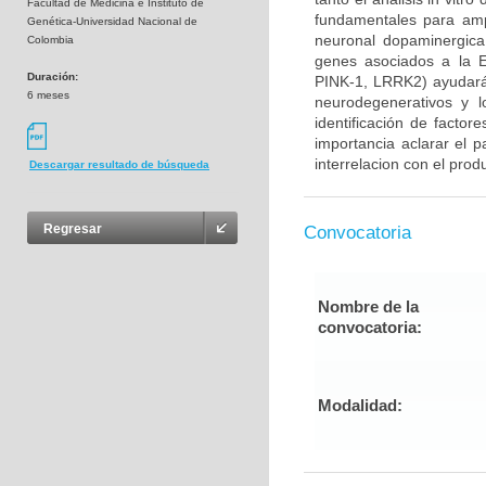
Facultad de Medicina e Instituto de
fundamentales para ampl
Genética-Universidad Nacional de
neuronal dopaminergica 
Colombia
genes asociados a la E
Duración:
PINK-1, LRRK2) ayudará
6 meses
neurodegenerativos y l
identificación de factor
importancia aclarar el p
interrelacion con el prod
Descargar resultado de búsqueda
Regresar
Convocatoria
Nombre de la
convocatoria:
Modalidad: