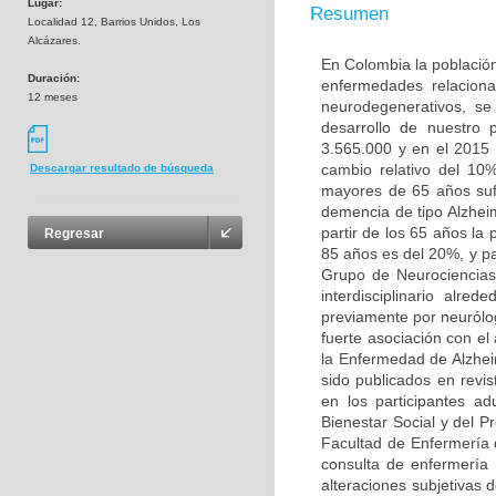
Lugar:
Resumen
Localidad 12, Barrios Unidos, Los
Alcázares.
En Colombia la población
Duración:
enfermedades relaciona
12 meses
neurodegenerativos, s
desarrollo de nuestro
3.565.000 y en el 2015
cambio relativo del 10
Descargar resultado de búsqueda
mayores de 65 años sufr
demencia de tipo Alzhei
partir de los 65 años la
Regresar
85 años es del 20%, y pa
Grupo de Neurociencias
interdisciplinario alr
previamente por neurólo
fuerte asociación con e
la Enfermedad de Alzhei
sido publicados en revis
en los participantes a
Bienestar Social y del P
Facultad de Enfermería 
consulta de enfermería 
alteraciones subjetivas 