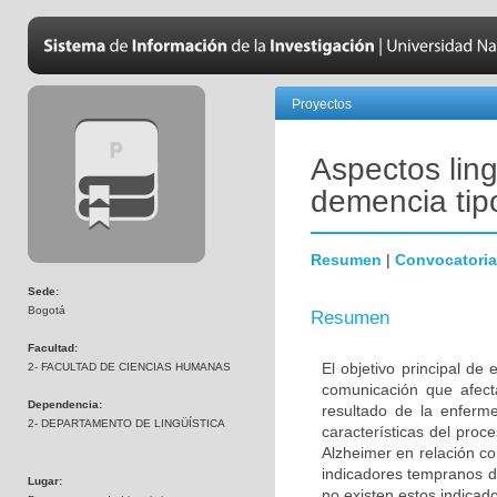
Proyectos
Aspectos ling
demencia tip
Resumen
|
Convocatoria
Sede:
Bogotá
Resumen
Facultad:
El objetivo principal de
2- FACULTAD DE CIENCIAS HUMANAS
comunicación que afec
Dependencia:
resultado de la enferme
2- DEPARTAMENTO DE LINGÜÍSTICA
características del pro
Alzheimer en relación c
indicadores tempranos de
Lugar:
no existen estos indicad