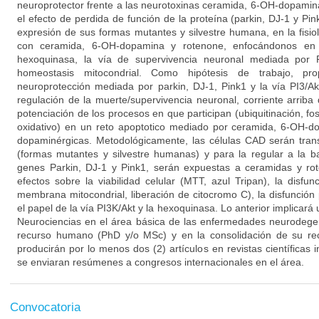
neuroprotector frente a las neurotoxinas ceramida, 6-OH-dopamin
el efecto de perdida de función de la proteína (parkin, DJ-1 y Pink
expresión de sus formas mutantes y silvestre humana, en la fisio
con ceramida, 6-OH-dopamina y rotenone, enfocándonos en 
hexoquinasa, la vía de supervivencia neuronal mediada por 
homeostasis mitocondrial. Como hipótesis de trabajo, p
neuroprotección mediada por parkin, DJ-1, Pink1 y la vía PI3/A
regulación de la muerte/supervivencia neuronal, corriente arriba
potenciación de los procesos en que participan (ubiquitinación, fos
oxidativo) en un reto apoptotico mediado por ceramida, 6-OH-d
dopaminérgicas. Metodológicamente, las células CAD serán tran
(formas mutantes y silvestre humanas) y para la regular a la 
genes Parkin, DJ-1 y Pink1, serán expuestas a ceramidas y rot
efectos sobre la viabilidad celular (MTT, azul Tripan), la disfun
membrana mitocondrial, liberación de citocromo C), la disfunción 
el papel de la vía PI3K/Akt y la hexoquinasa. Lo anterior implicará
Neurociencias en el área básica de las enfermedades neurodegen
recurso humano (PhD y/o MSc) y en la consolidación de su rec
producirán por lo menos dos (2) artículos en revistas científicas
se enviaran resúmenes a congresos internacionales en el área.
Convocatoria