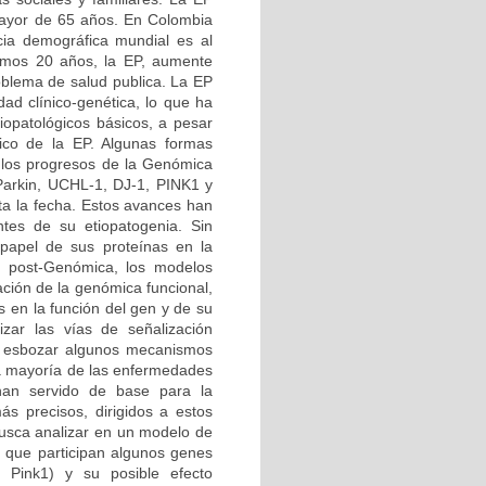
 mayor de 65 años. En Colombia
ia demográfica mundial es al
imos 20 años, la EP, aumente
roblema de salud publica. La EP
d clínico-genética, lo que ha
iopatológicos básicos, a pesar
tico de la EP. Algunas formas
 los progresos de la Genómica
 Parkin, UCHL-1, DJ-1, PINK1 y
ta la fecha. Estos avances han
tes de su etiopatogenia. Sin
papel de sus proteínas en la
ra post-Genómica, los modelos
ción de la genómica funcional,
s en la función del gen y de su
izar las vías de señalización
do esbozar algunos mecanismos
 la mayoría de las enfermedades
 han servido de base para la
ás precisos, dirigidos a estos
busca analizar en un modelo de
 que participan algunos genes
 Pink1) y su posible efecto