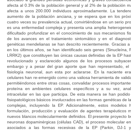
afecta al 0.3% de la población general y al 2% de la población
afecta a unos 200.000 individuos aproximadamente. La tendenc
aumento de la población anciana, y se espera que en los próx
cuatro veces su prevalencia actual, convirtiéndose en un serio p
es una enfermedad compleja y presenta una amplia heterogeneida
dificultado profundizar en el conocimiento de sus mecanismos fis
de los avances en el tratamiento sintomático y en el diagnos
genéticas mendelianas se han descrito recientemente. Gracias a
en los últimos años, se han identificado seis genes (Sinucleína,
LRRK2) que constituyen las únicas causas definidas de la EP has
revolucionado y esclarecido algunos de los procesos subyacen
embargo y a pesar del gran aporte que han representado, el 
fisiología neuronal, aun esta por aclararse. En la naciente e
celulares han re-emergido como una valiosa herramienta de valida
permitiéndonos entre otras cosas, convalidar procesos importante
proteína en ambientes celulares específicos y a su vez, anal
intracelular en las que participa. De esta manera se han podi
fisiopatológicos básicos involucrados en las formas genéticas de
complejas, incluyendo la EP. Adicionalmente, estos modelos
formulación, producción y evaluación de agentes terapéuticos m
nuevos blancos molecularmente definidos. El presente proyecto 
neuronas dopaminérgicas (células CAD), el proceso molecular en
asociados a las formas recesivas de la EP (Parkin, DJ-1 y