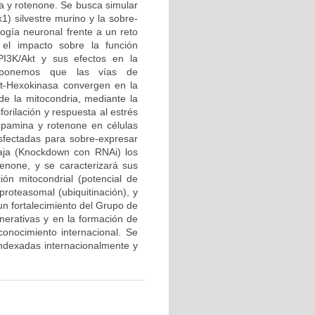
a y rotenone. Se busca simular
1) silvestre murino y la sobre-
logía neuronal frente a un reto
el impacto sobre la función
PI3K/Akt y sus efectos en la
roponemos que las vías de
kt-Hexokinasa convergen en la
 de la mitocondria, mediante la
forilación y respuesta al estrés
opamina y rotenone en células
sfectadas para sobre-expresar
baja (Knockdown con RNAi) los
enone, y se caracterizará sus
ción mitocondrial (potencial de
proteasomal (ubiquitinación), y
 un fortalecimiento del Grupo de
erativas y en la formación de
onocimiento internacional. Se
 indexadas internacionalmente y