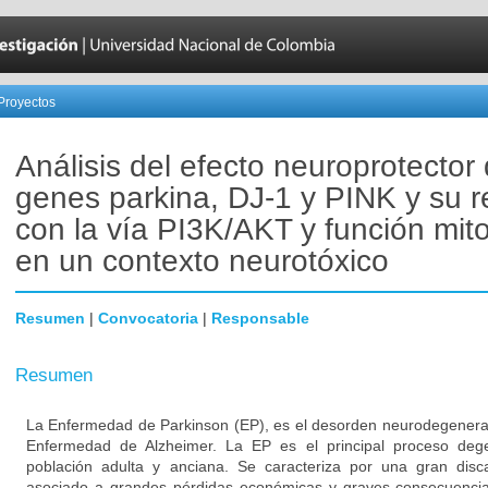
Proyectos
Análisis del efecto neuroprotector 
genes parkina, DJ-1 y PINK y su r
con la vía PI3K/AKT y función mito
en un contexto neurotóxico
Resumen
|
Convocatoria
|
Responsable
Resumen
La Enfermedad de Parkinson (EP), es el desorden neurodegener
Enfermedad de Alzheimer. La EP es el principal proceso degen
población adulta y anciana. Se caracteriza por una gran disc
asociado a grandes pérdidas económicas y graves consecuencias