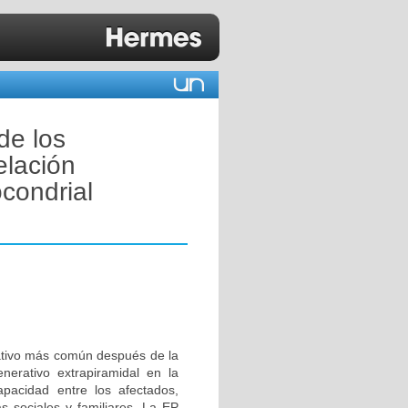
de los
elación
condrial
ativo más común después de la
erativo extrapiramidal en la
apacidad entre los afectados,
 sociales y familiares. La EP