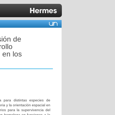
sión de
ollo
 en los
a para distintas especies de
ia y la orientación espacial en
ios para la supervivencia del
ión homologa en funciones a la