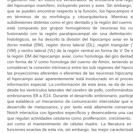
del hipocampo mamífero, incluyendo peces y aves. Sin embargo,
que se pueden encontrar respecto a la función, los hipocampos m
en términos de su morfología y citoarquitectura. Mientras 
subdivisiones distintas como el giro dentado y la región del cuer
está compuesto por grupos homogéneos de neuronas los cua
fusionando con la región parahipocampal sin una delimitación
histológicos, se ha descrito la división del hipocampo aviar en la
dorso medial (DM), región dorso lateral (DL), región triangular 
(VM) y ventro lateral (VL) de la región ventral en forma de V. De
la región DM del hipocampo aviar, como homologa del giro dentado
con forma de V como homologa del cuerno de Amón, teniendo en
consideran la conexión intrínseca entre las sub regiones del hipoc
las proyecciones aferentes o eferentes de las neuronas hipocam
el hipocampo aviar aparentemente está involucrado en el proc
información especial. La conformación de esta área, se da de n
desde los ventrículos laterales del cerebro de pollo, conformándose
embrionarios E8 a E14. Durante el desarrollo embrionario, particip
que establece un mecanismo de comunicación intercelular que ej
desarrollo de metazoarios, y por tanto está altamente conserva
Notch interactúa con ligandos específicos y desencadena una cas
que regulan actividades celulares como proliferación, crecimiento, 
así como el mantenimiento de células madre. La literatura es
funciones exactas de esta vía, sin embargo, las mejor caracterizada