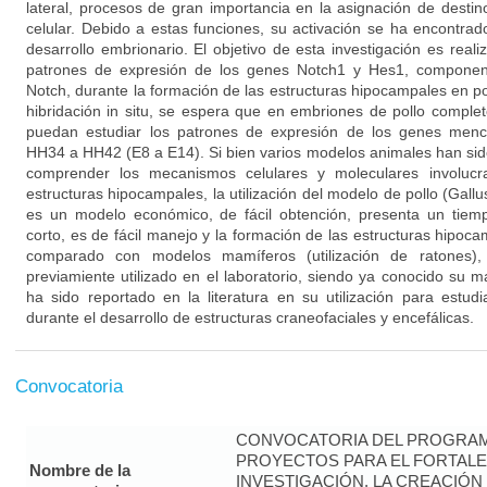
lateral, procesos de gran importancia en la asignación de destino
celular. Debido a estas funciones, su activación se ha encontr
desarrollo embrionario. El objetivo de esta investigación es realiza
patrones de expresión de los genes Notch1 y Hes1, component
Notch, durante la formación de las estructuras hipocampales en po
hibridación in situ, se espera que en embriones de pollo complet
puedan estudiar los patrones de expresión de los genes menci
HH34 a HH42 (E8 a E14). Si bien varios modelos animales han sid
comprender los mecanismos celulares y moleculares involucr
estructuras hipocampales, la utilización del modelo de pollo (Gall
es un modelo económico, de fácil obtención, presenta un tiem
corto, es de fácil manejo y la formación de las estructuras hipoca
comparado con modelos mamíferos (utilización de ratones
previamiente utilizado en el laboratorio, siendo ya conocido su 
ha sido reportado en la literatura en su utilización para estudi
durante el desarrollo de estructuras craneofaciales y encefálicas.
Convocatoria
CONVOCATORIA DEL PROGRAM
PROYECTOS PARA EL FORTALE
Nombre de la
INVESTIGACIÓN, LA CREACIÓN