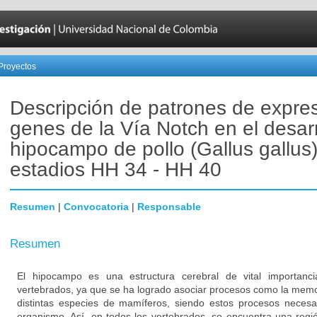
Proyectos
Descripción de patrones de expre
genes de la Vía Notch en el desarr
hipocampo de pollo (Gallus gallus)
estadios HH 34 - HH 40
Resumen
|
Convocatoria
|
Responsable
Resumen
El hipocampo es una estructura cerebral de vital importanci
vertebrados, ya que se ha logrado asociar procesos como la memor
distintas especies de mamíferos, siendo estos procesos necesar
organismo. Así, en todos los vertebrados, se encuentra una reg