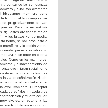
 y a pensar de las semejanzas
amífero y aviar son diferentes
el hipocampo mamífero tiene
no de Ammón, el hipocampo aviar
les progresivamente se van
 precisa. Basados en análisis
s siguientes divisiones: región
(T), y los brazos ventro medial
 esta forma, se han propuesto a
 mamífero, y la región ventral
 cuenta que este estudio solo
ampo aviar, sin tener en cuenta
pales. Como en los mamíferos,
esamiento y almacenamiento de
euronas que migran radialmente
 esta estructura entre los días
a la vía de señalización Notch,
erce un papel regulador en el
da evolutivamente. El receptor
cada de señales intracelulares
diferenciación y muerte celular,
 muy diversa en cuanto a las
s son la inhibición e inducción