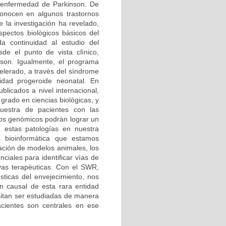
 enfermedad de Parkinson. De
econocen en algunos trastornos
 la investigación ha revelado,
pectos biològicos bàsicos del
a continuidad al estudio del
de el punto de vista clìnico,
son. Igualmente, el programa
lerado, a travès del sìndrome
dad progeroide neonatal. En
blicados a nivel internacional,
grado en ciencias biològicas, y
estra de pacientes con las
ios genòmicos podràn lograr un
a estas patologías en nuestra
a bioinformàtica que estamos
zación de modelos animales, los
iales para identificar vìas de
ivas terapèuticas. Con el SWR,
sticas del envejecimiento, nos
n causal de esta rara entidad
itan ser estudiadas de manera
cientes son centrales en ese