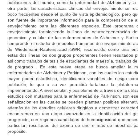
poblaciones del mundo, como la enfermedad de Alzheimer y la
otra parte, las caracterìsticas clìnicas del envejecimiento se r
poco frecuentes desde el punto de vista epidemiològico, pero que
son fuente de importante información para la comprensión de as
envejecimiento para las diferentes especies. Este programa d
envejecimiento fortaleciendo la lìnea de neurodegeneraciòn des
genomico y celular de las enfermedades de Alzheimer y Parkin
comprende el estudio de modelos humanos de envejecimiento ace
de Wiedemann-Rautenstrauch-SWR, reconocido como una enti
estas dos lìneas los dos grupos proponentes tienen resultados pu
asì como trabajos de tesis de estudiantes de maestrìa, trabajos de 
de pregrado . En esta nueva etapa se busca ampliar la mu
enfermedades de Alzheimer y Parkinson, con los cuales los estud
mayor poder estadìstico, identificando variables de riesgo par
población, lo que a su vez permitirà fortalecer la plataform
implementando. A nivel celular, y posiblemente a travès de la utili
estudios con mutantes para la enfermedad de Parkinson, son esenc
señalización en las cuales se pueden plantear posibles alternat
ademàs de los estudios celulares dirigidos a demostrar caracterì
encontramos en una etapa avanzada en la identificaciòn del ge
progeroide, con regiones candidatas de homocigosidad que neces
particular; resultados del exoma de uno o màs de nuestros pa
propòsito.