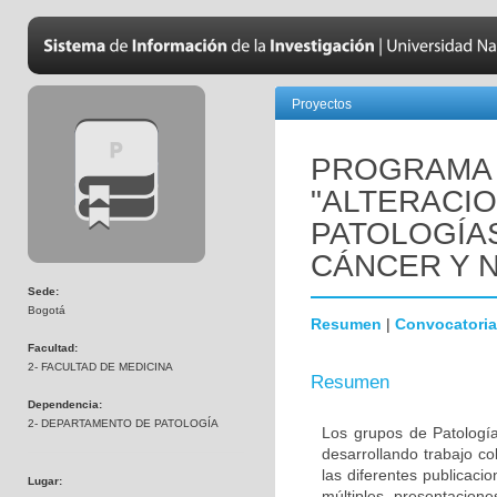
Proyectos
PROGRAMA 
"ALTERACI
PATOLOGÍA
CÁNCER Y 
Sede:
Bogotá
Resumen
|
Convocatoria
Facultad:
2- FACULTAD DE MEDICINA
Resumen
Dependencia:
2- DEPARTAMENTO DE PATOLOGÍA
Los grupos de Patología
desarrollando trabajo c
las diferentes publicaci
Lugar:
múltiples presentacion