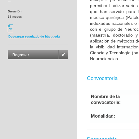
---
permitirá finalizar var
que han servido para l
Duración:
18 meses
médico-quirúrjica (Pato
indexadas nacionales o i
con el grupo de Neuroc
(maestría, doctorado y
Descargar resultado de búsqueda
aplicación de métodos de
la visibilidad internaci
Ciencia y Tecnología (pa
Regresar
Neurociencias.
Convocatoria
Nombre de la
convocatoria:
Modalidad: